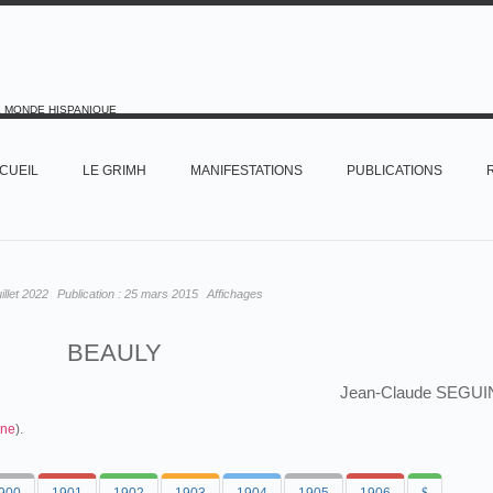
E MONDE HISPANIQUE
CUEIL
LE GRIMH
MANIFESTATIONS
PUBLICATIONS
uillet 2022
Publication :
25 mars 2015
Affichages
BEAULY
Jean-Claude SEGUI
gne
).