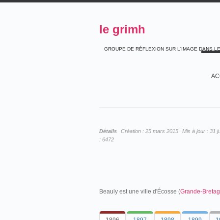
le grimh
GROUPE DE RÉFLEXION SUR L'IMAGE DANS L
AC
Détails
Création :
25 mars 2015
Mis à jour :
31 j
:
6472
Beauly est une ville d'Écosse (
Grande-Breta