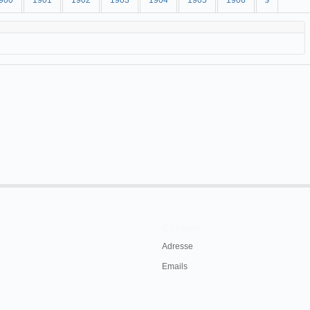
900
1901
1902
1903
1904
1905
1906
$
Contacts
Adresse
Emails