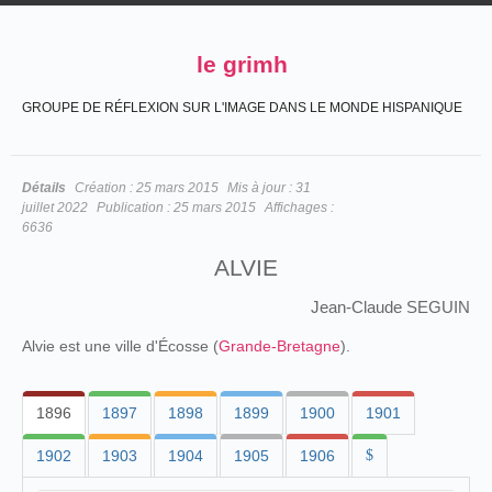
le grimh
GROUPE DE RÉFLEXION SUR L'IMAGE DANS LE MONDE HISPANIQUE
Détails
Création :
25 mars 2015
Mis à jour :
31
juillet 2022
Publication :
25 mars 2015
Affichages :
6636
ALVIE
Jean-Claude SEGUIN
Alvie est une ville d'Écosse (
Grande-Bretagne
).
1896
1897
1898
1899
1900
1901
1902
1903
1904
1905
1906
$