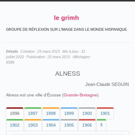
le grimh
GROUPE DE RÉFLEXION SUR L'IMAGE DANS LE MONDE HISPANIQUE
Détails
Création :
25 mars 2015
Mis à jour :
31
juillet 2022
Publication :
25 mars 2015
Affichages :
6586
ALNESS
Jean-Claude SEGUIN
Alness est une ville d'Écosse (
Grande-Bretagne
).
1896
1897
1898
1899
1900
1901
1902
1903
1904
1905
1906
$