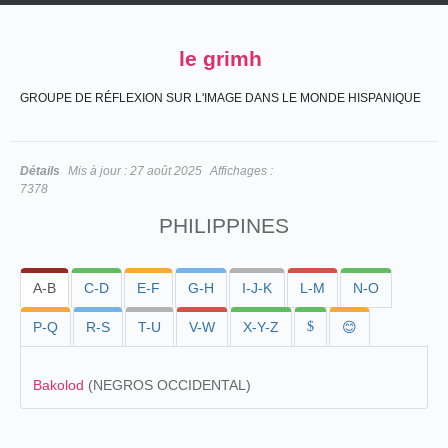
le grimh
GROUPE DE RÉFLEXION SUR L'IMAGE DANS LE MONDE HISPANIQUE
Détails
Mis à jour :
27 août 2025
Affichages :
7378
PHILIPPINES
A-B
C-D
E-F
G-H
I-J-K
L-M
N-O
P-Q
R-S
T-U
V-W
X-Y-Z
$
😊
Bakolod
(NEGROS OCCIDENTAL)