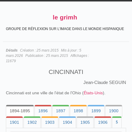
le grimh
GROUPE DE RÉFLEXION SUR L'IMAGE DANS LE MONDE HISPANIQUE
Détails
Création :
25 mars 2015
Mis à jour :
5
mars 2026
Publication :
25 mars 2015
Affichages :
11679
CINCINNATI
Jean-Claude SEGUIN
Cincinnati est une ville de l'état de l'Ohio (
États-Unis
).
1894-1895
1896
1897
1898
1899
1900
1901
1902
1903
1904
1905
1906
$