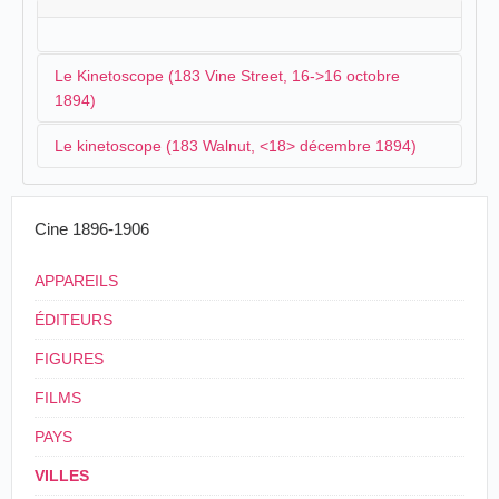
Le Kinetoscope (183 Vine Street, 16->16 octobre
1894)
Le kinetoscope (183 Walnut, <18> décembre 1894)
EDISON'S LATEST.
The kinetoscope, the newest fruit of Edison's
Un kinetoscope fonctionne chez Gruber & Salmar's :
inventive brain, has reached Cincinnati and was
Cine 1896-1906
placed on exhibition Tuesday evening in the
rooms of the Ohio Phonograph Company, 183
WONDERFUL Kinetoscope at Gruber &
APPAREILS
Vine Street.
Salmar's, 183 Walnut.
ÉDITEURS
The Cincinnati Post
, Cincinnati, mercredi 17
The Cincinnati Enquirer
, Cincinnati, mardi 18
octobre 1894, p. 6.
décembre 1894, p. 5.
FIGURES
FILMS
PAYS
VILLES