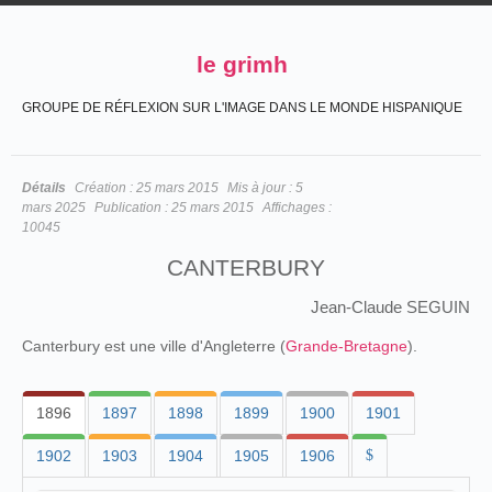
le grimh
GROUPE DE RÉFLEXION SUR L'IMAGE DANS LE MONDE HISPANIQUE
Détails
Création :
25 mars 2015
Mis à jour :
5
mars 2025
Publication :
25 mars 2015
Affichages :
10045
CANTERBURY
Jean-Claude SEGUIN
Canterbury est une ville d'Angleterre (
Grande-Bretagne
).
1896
1897
1898
1899
1900
1901
1902
1903
1904
1905
1906
$