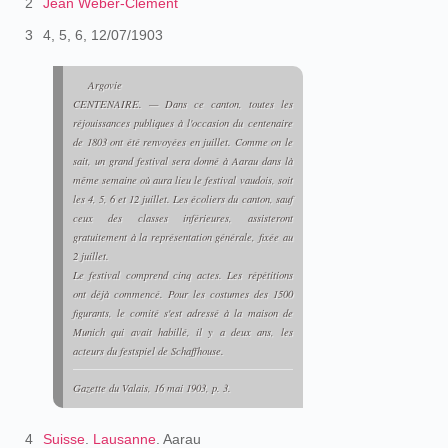
2
Jean Weber-Clément
3
4, 5, 6, 12/07/1903
Argovie
CENTENAIRE. — Dans ce canton, toutes les
réjouissances publiques à l'occasion du centenaire
de 1803 ont été renvoyées en juillet. Comme on le
sait, un grand festival sera donné à Aarau dans là
même semaine où aura lieu le festival vaudois, soit
les 4, 5, 6 et 12 juillet. Les écoliers du canton, sauf
ceux des classes inférieures, assisteront
gratuitement à la représentation générale, fixée au
2 juillet.
Le festival comprend cinq actes. Les répétitions
ont déjà commencé. Pour les costumes des 1500
figurants, le comité s'est adressé à la maison de
Munich qui avait habillé, il y a deux ans, les
acteurs du festspiel de Schaffhouse.
Gazette du Valais
, 16 mai 1903, p. 3.
4
Suisse
.
Lausanne
. Aarau