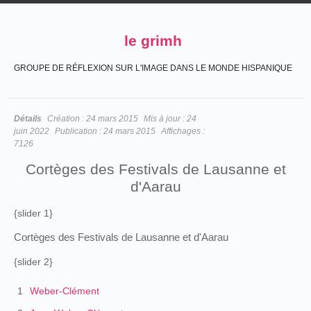
le grimh
GROUPE DE RÉFLEXION SUR L'IMAGE DANS LE MONDE HISPANIQUE
Détails
Création :
24 mars 2015
Mis à jour :
24
juin 2022
Publication :
24 mars 2015
Affichages :
7126
Cortèges des Festivals de Lausanne et
d'Aarau
{slider 1}
Cortèges des Festivals de Lausanne et d'Aarau
{slider 2}
1
Weber-Clément