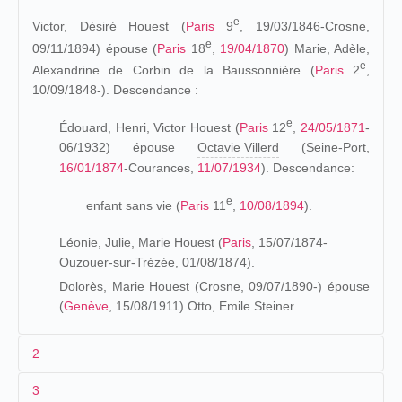
e
Victor, Désiré Houest (
Paris
9
, 19/03/1846-Crosne,
e
09/11/1894) épouse (
Paris
18
,
19/04/1870
) Marie, Adèle,
e
Alexandrine de Corbin de la Baussonnière (
Paris
2
,
10/09/1848-). Descendance :
e
Édouard, Henri, Victor Houest (
Paris
12
,
24/05/1871
-
06/1932) épouse
Octavie Villerd
(Seine-Port,
16/01/1874
-Courances,
11/07/1934
). Descendance:
e
enfant sans vie (
Paris
11
,
10/08/1894
).
Léonie, Julie, Marie Houest (
Paris
, 15/07/1874-
Ouzouer-sur-Trézée, 01/08/1874).
Dolorès, Marie Houest (Crosne, 09/07/1890-) épouse
(
Genève
, 15/08/1911) Otto, Emile Steiner.
2
3