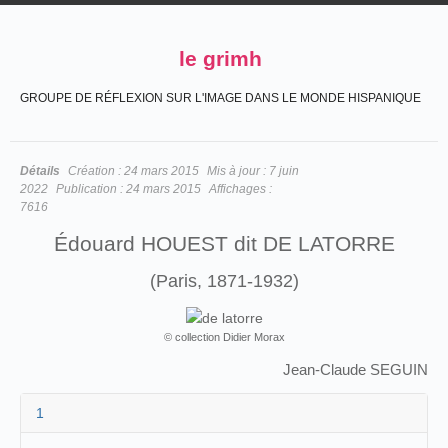
le grimh
GROUPE DE RÉFLEXION SUR L'IMAGE DANS LE MONDE HISPANIQUE
Détails
Création :
24 mars 2015
Mis à jour :
7 juin
2022
Publication :
24 mars 2015
Affichages :
7616
Édouard HOUEST dit DE LATORRE
(Paris, 1871-1932)
© collection Didier Morax
Jean-Claude SEGUIN
1