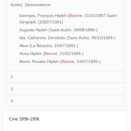
Aubin). Descendance:
Georges, François Hipleh (
Bienne
, 01/01/1887-Saint-
Gingolph, [10]/07/1961)
Auguste Hipleh (Saint-Aubin, 28/08/1888-)
Ida, Catherine, Dorothée (Saint-Aubin, 06/12/1889-)
Alice (La Béroche, 15/07/1891-)
Anna Hipleh (
Bienne
, 21/01/1894-)
Marie, Rosalie Hipleh (
Bienne
, 14/07/1895-)
2
3
Georges Hipleh, dont les origines sont à Gundheim,
4
épouse en 1885 Marie Rosalie Walt, dont les siennes sont
1901
à Altstätten. Il exerce déjà la profession de photographe.
Fête des narcisses 1901
(18-19 mai)
12-
Place de
Photographie
Cine 1896-1906
Suisse
Avenches
14/08/1883
Fête
instantanée
1902
Feuille d'avis du district d'Avenches
, Avenches, dimandhe 12 août 1883, p. 4.