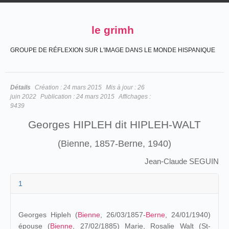
le grimh
GROUPE DE RÉFLEXION SUR L'IMAGE DANS LE MONDE HISPANIQUE
Détails
Création :
24 mars 2015
Mis à jour :
26
juin 2022
Publication :
24 mars 2015
Affichages :
9439
Georges HIPLEH dit HIPLEH-WALT
(Bienne, 1857-Berne, 1940)
Jean-Claude SEGUIN
1
Georges Hipleh (
Bienne
, 26/03/1857-
Berne
, 24/01/1940)
épouse (
Bienne
, 27/02/1885) Marie, Rosalie Walt (St-