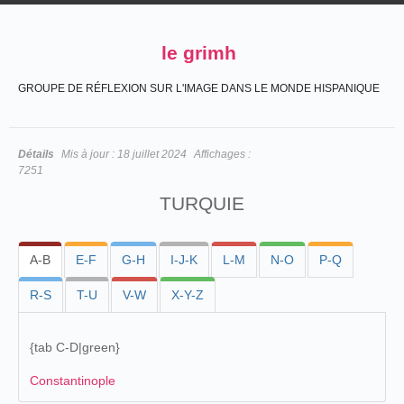
le grimh
GROUPE DE RÉFLEXION SUR L'IMAGE DANS LE MONDE HISPANIQUE
Détails
Mis à jour :
18 juillet 2024
Affichages :
7251
TURQUIE
A-B
E-F
G-H
I-J-K
L-M
N-O
P-Q
R-S
T-U
V-W
X-Y-Z
{t
ab C-D|green
}
Constantinople