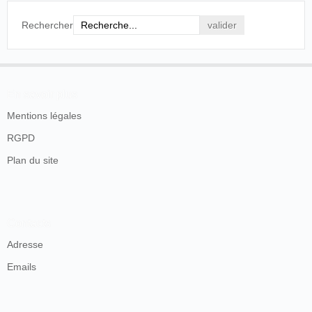
La Croix
, Paris, 2 août 1900, p. 4.
Rechercher
4
France
.
Paris
.
En savoir plus
Mentions légales
RGPD
Plan du site
Contacts
Adresse
Emails