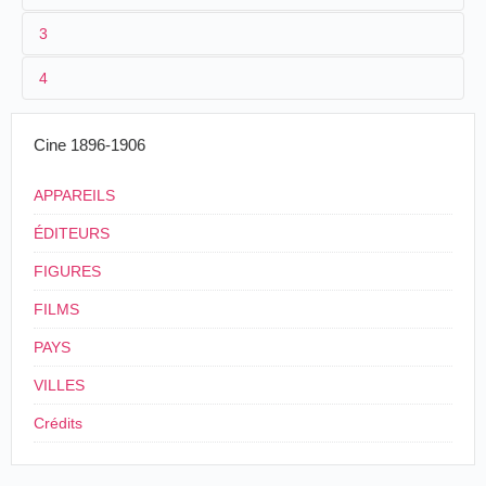
3
1
Pirou
4
2
Eugène Pirou
3
12/02/1899
Cine 1896-1906
LE SALON DES SPORTS
(Salle Wagram.-3-17 Mars)
APPAREILS
Pirou, le photographe bien connu, se rendra
ÉDITEURS
aujourd'hui dimanche à Billancourt pour prendre
les péripéties les plus intéressantes du match
FIGURES
Standard Athletic Club contre Club Français,
pour le Championnat de France. Ces vues seront
FILMS
reproduites par le cinématographe au Salon des
Sports.
PAYS
Journal des sports
, Paris, dimanche 12 février
VILLES
1899, p. 1.
Crédits