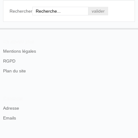
Vélocipédie
AU SALON DES SPORTS
Rechercher
Le photographe bien connu Pirou s’est rendu,
hier dimanche, au match de fooball-association
qui s'est joué à Billancourt, entra le Club
Français et le Standard Athlétic-Club, pour le
championnat France. II a pris les principales
En savoir plus
péripéties de la partie.
Nous les verrons reproduites par le
Mentions légales
cinématographe au Salon des Sports, qui se
RGPD
tiendra salle Wagram, du 3 au 17 mars prochain.
Plan du site
Paris
, Paris, mardi 14 février 1899, p. 4.
4
France
. Billancourt.
Contacts
Adresse
Emails