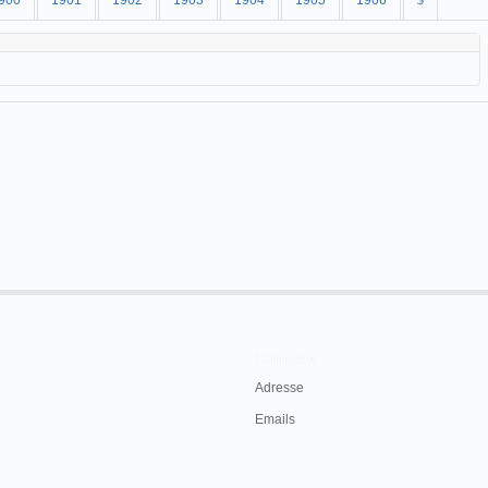
900
1901
1902
1903
1904
1905
1906
$
Contacts
Adresse
Emails