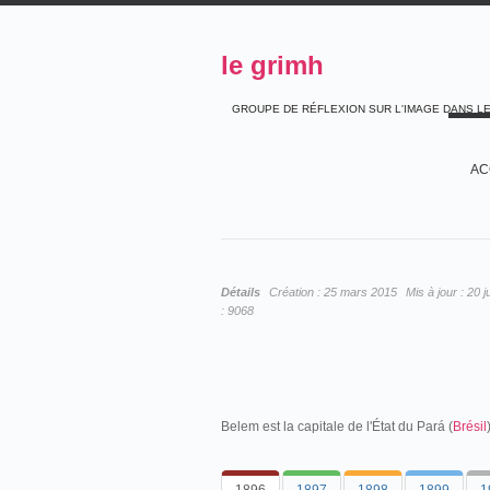
le grimh
GROUPE DE RÉFLEXION SUR L'IMAGE DANS L
AC
Détails
Création :
25 mars 2015
Mis à jour :
20 j
:
9068
Belem est la capitale de l'État du Pará (
Brésil