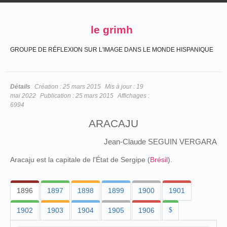
le grimh
GROUPE DE RÉFLEXION SUR L'IMAGE DANS LE MONDE HISPANIQUE
Détails
Création :
25 mars 2015
Mis à jour :
19
mai 2022
Publication :
25 mars 2015
Affichages :
6994
ARACAJU
Jean-Claude SEGUIN VERGARA
Aracaju est la capitale de l'État de Sergipe (
Brésil
).
1896
1897
1898
1899
1900
1901
1902
1903
1904
1905
1906
$