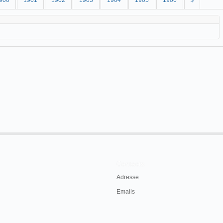
900
1901
1902
1903
1904
1905
1906
$
Contacts
Adresse
Emails