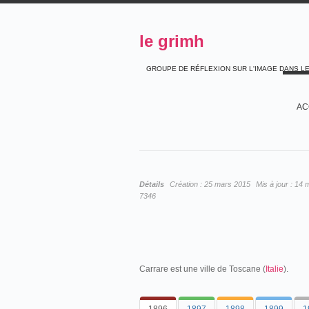
le grimh
GROUPE DE RÉFLEXION SUR L'IMAGE DANS L
AC
Détails
Création :
25 mars 2015
Mis à jour :
14 
7346
Carrare est une ville de Toscane (
Italie
).