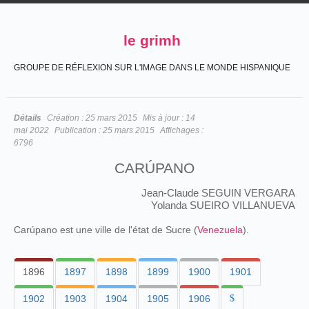
le grimh
GROUPE DE RÉFLEXION SUR L'IMAGE DANS LE MONDE HISPANIQUE
Détails
Création :
25 mars 2015
Mis à jour :
14
mai 2022
Publication :
25 mars 2015
Affichages :
6796
CARÚPANO
Jean-Claude SEGUIN VERGARA
Yolanda SUEIRO VILLANUEVA
Carúpano est une ville de l'état de Sucre (
Venezuela
).
1896
1897
1898
1899
1900
1901
1902
1903
1904
1905
1906
$