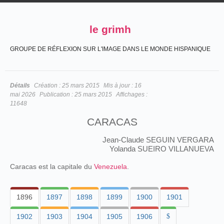
le grimh
GROUPE DE RÉFLEXION SUR L'IMAGE DANS LE MONDE HISPANIQUE
Détails
Création :
25 mars 2015
Mis à jour :
16
mai 2026
Publication :
25 mars 2015
Affichages :
11648
CARACAS
Jean-Claude SEGUIN VERGARA
Yolanda SUEIRO VILLANUEVA
Caracas est la capitale du
Venezuela
.
1896
1897
1898
1899
1900
1901
1902
1903
1904
1905
1906
$