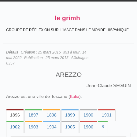
le grimh
GROUPE DE RÉFLEXION SUR L'IMAGE DANS LE MONDE HISPANIQUE
Détails
Création :
25 mars 2015
Mis à jour :
14
mai 2022
Publication :
25 mars 2015
Affichages :
6357
AREZZO
Jean-Claude SEGUIN
Arezzo est une ville de Toscane (
Italie
).
1896
1897
1898
1899
1900
1901
1902
1903
1904
1905
1906
$