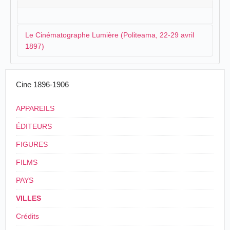
Le Cinématographe Lumière (Politeama, 22-29 avril
1897)
Giuseppe Filippi
prolonge son tour en Toscane, et
Cine 1896-1906
après
Lucques
, il arrive à Arezzo. Il installe son
cinématographe Lumière au Politeama :
APPAREILS
[Dopo i numeri di varietà] ebbero luogo le
ÉDITEURS
proiezioni col vero
Cinematografo Lumiere
di
FIGURES
proprietà del sig. Giuseppe Filippi, che
costituirono l'attrattiva maggiore e più
FILMS
interessante dello spettacolo. Col mezzo del
cinematografo vi sfilano davanti reggimenti di
PAYS
soldati, batterie di artiglieria eseguenti tiri col
cannone, vie inondate, balli di bambini, arrivi di
VILLES
famiglie in villa, dei sovrani a Monza, di un
treno in stazione, vi si presentano con tutta
Crédits
naturalezza intenti ciascuno all'opera propria