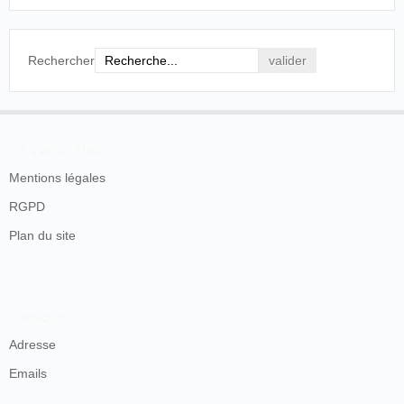
giuocatori di carte, operai, pescatori,
velocipedisti atleti, sfidatori alla boxe, giuochi,
scherzi, e una quantità di cose da legare
l'attenzione del pubblico e
Rechercher
strapparne l'ammirazione. E perciò il pubblico
di Arezzo come quello di tutte le città d'Italia ha
accolto con grandi applausi ogni proiezione del
Cinematografo, chiedendone per molte il bis. La
fotografia animata per mezzo del Cinematografo
En savoir plus
Lumiere è essenzialmente istruttiva ed
interessante e siam certi che nessuno si lascierà
Mentions légales
sfuggire l'occasione di vederla. Gl'istituti
RGPD
d'istruzione debbono pure interessarsene.
Plan du site
L'Appennino
, 24 avril 1897.
Contacts
Adresse
Emails