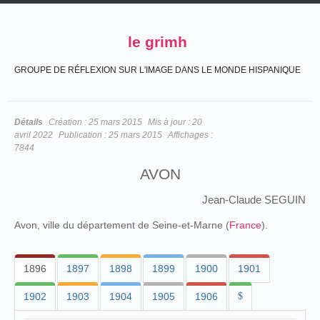
le grimh
GROUPE DE RÉFLEXION SUR L'IMAGE DANS LE MONDE HISPANIQUE
Détails
Création :
25 mars 2015
Mis à jour :
20
avril 2022
Publication :
25 mars 2015
Affichages :
7844
AVON
Jean-Claude SEGUIN
Avon, ville du département de Seine-et-Marne (
France
).
1896
1897
1898
1899
1900
1901
1902
1903
1904
1905
1906
$