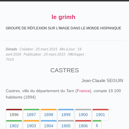
le grimh
GROUPE DE RÉFLEXION SUR L'IMAGE DANS LE MONDE HISPANIQUE
Détails
Création :
25 mars 2015
Mis à jour :
19
avril 2026
Publication :
25 mars 2015
Affichages :
7019
CASTRES
Jean-Claude SEGUIN
Castres, ville du département du Tarn (
France
), compte 19.100
habitants (1894).
1896
1897
1898
1899
1900
1901
1902
1903
1904
1905
1906
$