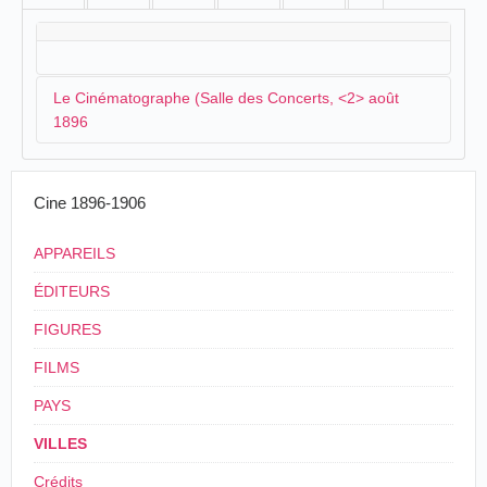
Le Cinématographe (Salle des Concerts, <2> août
1896
Dans les premiers jours du mois d'août, un
Cine 1896-1906
cinématographe offres des projections de vues
animées:
APPAREILS
Le Cinématographe est dans nos murs. Ce
ÉDITEURS
spectacle de photographies animées est des plus
FIGURES
curieux et tout porte à croire que nos
concitoyens voudront voir et se rendre compte
FILMS
de l'invention surprenante faite et colportée déjà
dans les principales villes de France par MM.
PAYS
Lumière frères.
VILLES
Le cinématographe est installé dans la salle des
concerts. Le tout Castres y passera.L'Écho du
Crédits