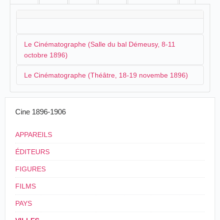
Le Cinématographe (Salle du bal Démeusy, 8-11
octobre 1896)
Le Cinématographe (Théâtre, 18-19 novembe 1896)
Le cinématographe.-Nous apprenons que le
Cinématographe, ce grand succès du jour, va
Un cinématographe s'installe au théâtre en novembre:
s'installer à Belfort, dans la salle de bal de M.
Cine 1896-1906
Démeusy, faubourg des Vosges.
Tout le monde voudra voir ce merveilleux
Le cinématographe à Belfort.- On nous
APPAREILS
spectacle qui a fait courir tout Paris et qui donne
annonce, pour les 18 et 19 novembre, au théâtre,
l'illusion absolue de la réalité. Nous engageons
des représentations de cinématographie ou
ÉDITEURS
vivement nos lecteurs à aller voir ce spectacle
photographies animées par projections.
curieux, car le cinématographe ne restera à
Les séances, très intéressantes et des plus
FIGURES
Belfort que quelques jours.
curieuses, ont lieu de 8 à 10 heures du soir.
Séance de début:
jeudi 8 octobre
, à 8 h 1/2 du
FILMS
soir.
La Frontière, Belfort, jeudi 19 novembre 1896,
Prix des places: premières, 1 fr.; secondes, 50
PAYS
p. 4.
centimes.