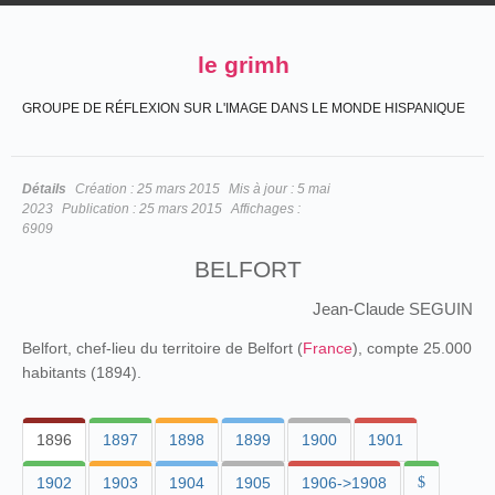
le grimh
GROUPE DE RÉFLEXION SUR L'IMAGE DANS LE MONDE HISPANIQUE
Détails
Création :
25 mars 2015
Mis à jour :
5 mai
2023
Publication :
25 mars 2015
Affichages :
6909
BELFORT
Jean-Claude SEGUIN
Belfort, chef-lieu du territoire de Belfort (
France
), compte 25.000
habitants (1894).
1896
1897
1898
1899
1900
1901
1902
1903
1904
1905
1906->1908
$