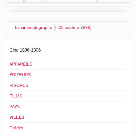
Le cinématographe (< 23 octobre 1896)
Un cinématographe s'installe à Ay:
Cine 1896-1906
Le cinématographe va faire son apparition à
APPAREILS
Epernay; on nous le promet pour 3 soirées à la
salle des fêtes: aujourd'hui vendredi, demain et
ÉDITEURS
dimanche. Déjà à Meaux, à la Ferté-sous-
Jouarre, à Ay, les opérateurs ont obtenu un
FIGURES
grand succès: bon nombre de nos lecteurs savent
avec quel intérêt on a suivi les attrayantes
FILMS
séances du casino de Reims.
PAYS
La dépêche sparnacienne
, Epernay, 23 octobre
VILLES
1896.
Crédits