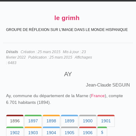
le grimh
GROUPE DE RÉFLEXION SUR L'IMAGE DANS LE MONDE HISPANIQUE
Détails
Création :
25 mars 2015
Mis à jour :
23
février 2022
Publication :
25 mars 2015
Affichages
:
6483
AY
Jean-Claude SEGUIN
Ay, commune du département de la Marne (
France
), compte
6.701 habitants (1894).
1896
1897
1898
1899
1900
1901
1902
1903
1904
1905
1906
$