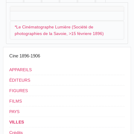
*Le Cinématographe Lumière (Société de
photographies de la Savoie, >15 févriere 1896)
La Société des photographies de la Savoie envisage
Cine 1896-1906
d'inviter les Lumière à organiser une séance:
APPAREILS
Société de photographies de la Savoie
Assemblée générale du 6 février 1896.
ÉDITEURS
-A la suite des démarches faites auprès de MM.
Lumière, nous espérons offrir en mars ou avril
FIGURES
une séance de projections avec le
FILMS
cinématographe, appareil donnant la complète
illusion du mouvement. M. Mullin, professeur de
PAYS
physique au lycée, membre actif de la Société,
veut bien nous faire un cours pratique de
VILLES
photographie résumant le volume qu'il a publié
et dont il a fait hommage à la Société...
Crédits