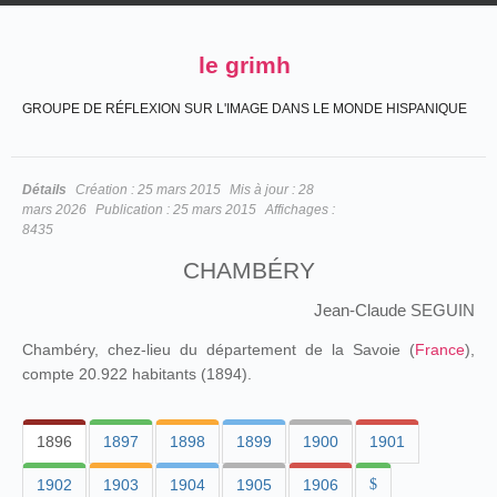
le grimh
GROUPE DE RÉFLEXION SUR L'IMAGE DANS LE MONDE HISPANIQUE
Détails
Création :
25 mars 2015
Mis à jour :
28
mars 2026
Publication :
25 mars 2015
Affichages :
8435
CHAMBÉRY
Jean-Claude SEGUIN
Chambéry, chez-lieu du département de la Savoie (
France
),
compte 20.922 habitants (1894).
1896
1897
1898
1899
1900
1901
1902
1903
1904
1905
1906
$