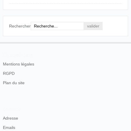
Le Patriote Républicain de la Savoie
, Chambéry,
samedi 15 février 1896, p. 2.
Rechercher
En savoir plus
Mentions légales
RGPD
Plan du site
Contacts
Adresse
Emails