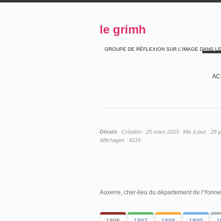
le grimh
GROUPE DE RÉFLEXION SUR L'IMAGE DANS L
AC
Détails
Création :
25 mars 2015
Mis à jour :
28 j
Affichages :
8116
Auxerre, cher-lieu du département de l'Yonne