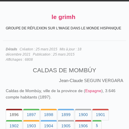
le grimh
GROUPE DE RÉFLEXION SUR L'IMAGE DANS LE MONDE HISPANIQUE
Détails
Création :
25 mars 2015
Mis à jour :
18
décembre 2021
Publication :
25 mars 2015
Affichages :
6808
CALDAS DE MOMBÚY
Jean-Claude SEGUIN VERGARA
Caldas de Mombúy, ville de la province de (
Espagne
), 3.646
compte habitants (1897).
1896
1897
1898
1899
1900
1901
1902
1903
1904
1905
1906
$