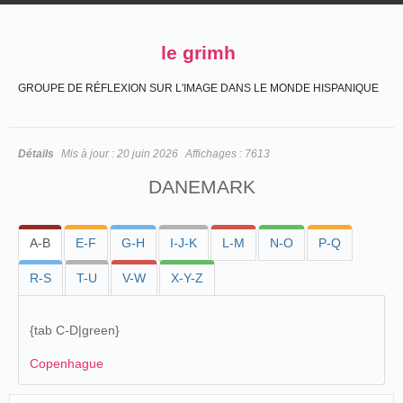
le grimh
GROUPE DE RÉFLEXION SUR L'IMAGE DANS LE MONDE HISPANIQUE
Détails
Mis à jour :
20 juin 2026
Affichages :
7613
DANEMARK
A-B
E-F
G-H
I-J-K
L-M
N-O
P-Q
R-S
T-U
V-W
X-Y-Z
{
tab C-D|green
}
Copenhague