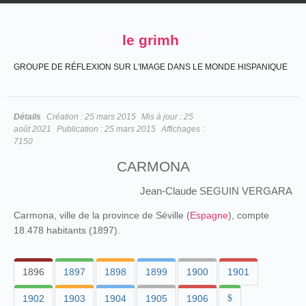
le grimh
GROUPE DE RÉFLEXION SUR L'IMAGE DANS LE MONDE HISPANIQUE
Détails
Création :
25 mars 2015
Mis à jour :
25
août 2021
Publication :
25 mars 2015
Affichages :
7150
CARMONA
Jean-Claude SEGUIN VERGARA
Carmona, ville de la province de Séville (
Espagne
), compte
18.478 habitants (1897).
1896
1897
1898
1899
1900
1901
1902
1903
1904
1905
1906
$