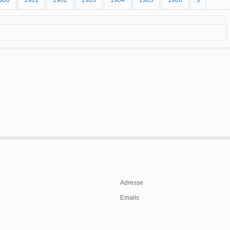
900
1901
1902
1903
1904
1905
1906
$
Contacts
Adresse
Emails