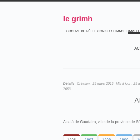
le grimh
GROUPE DE RÉFLEXION SUR L'IMAGE DANS L
AC
Détails
Création :
25 mars 2015
Mis à jour :
25 a
7653
A
Alcalá de Guadaira, ville de la province de Sév