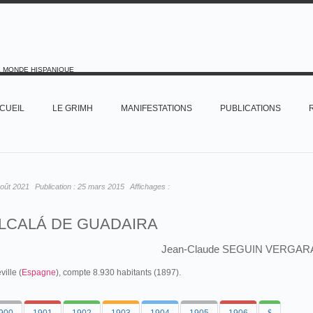
E MONDE HISPANIQUE
CUEIL
LE GRIMH
MANIFESTATIONS
PUBLICATIONS
oût 2021
Publication :
25 mars 2015
Affichages :
LCALÁ DE GUADAIRA
Jean-Claude SEGUIN VERGAR
ille (
Espagne
), compte 8.930 habitants (1897).