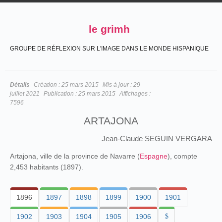
le grimh
GROUPE DE RÉFLEXION SUR L'IMAGE DANS LE MONDE HISPANIQUE
Détails
Création :
25 mars 2015
Mis à jour :
29
juillet 2021
Publication :
25 mars 2015
Affichages :
7596
ARTAJONA
Jean-Claude SEGUIN VERGARA
Artajona, ville de la province de Navarre (
Espagne
), compte
2,453 habitants (1897).
1896
1897
1898
1899
1900
1901
1902
1903
1904
1905
1906
$