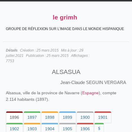
le grimh
GROUPE DE RÉFLEXION SUR L'IMAGE DANS LE MONDE HISPANIQUE
Détails
Création :
25 mars 2015
Mis à jour :
29
juillet 2021
Publication :
25 mars 2015
Affichages :
7753
ALSASUA
Jean-Claude SEGUIN VERGARA
Alsasua, ville de la province de Navarre (
Espagne
), compte
2.114 habitants (1897).
1896
1897
1898
1899
1900
1901
1902
1903
1904
1905
1906
$