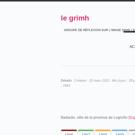
le grimh
GROUPE DE RÉFLEXION SUR L'IMAGE DANS L
AC
Détails
Création :
25 mars 2015
Mis à jour :
29 j
:
7483
Badarán, ville de la province de Logroño (
Es