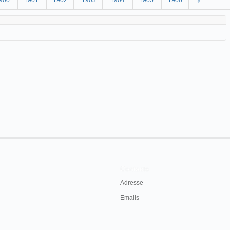
900
1901
1902
1903
1904
1905
1906
$
Contacts
Adresse
Emails