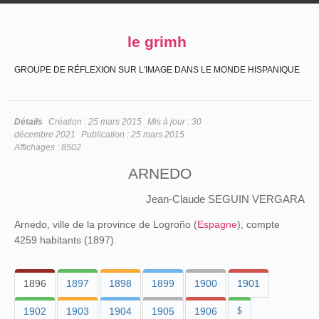
le grimh
GROUPE DE RÉFLEXION SUR L'IMAGE DANS LE MONDE HISPANIQUE
Détails
Création :
25 mars 2015
Mis à jour :
30
décembre 2021
Publication :
25 mars 2015
Affichages :
8502
ARNEDO
Jean-Claude SEGUIN VERGARA
Arnedo, ville de la province de Logroño (
Espagne
), compte
4259 habitants (1897).
1896
1897
1898
1899
1900
1901
1902
1903
1904
1905
1906
$