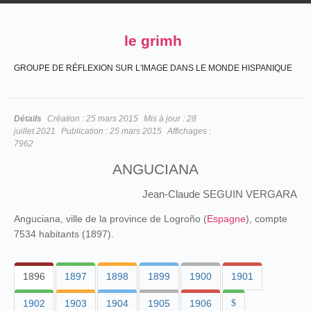
le grimh
GROUPE DE RÉFLEXION SUR L'IMAGE DANS LE MONDE HISPANIQUE
Détails
Création :
25 mars 2015
Mis à jour :
28
juillet 2021
Publication :
25 mars 2015
Affichages :
7962
ANGUCIANA
Jean-Claude SEGUIN VERGARA
Anguciana, ville de la province de Logroño (
Espagne
), compte
7534 habitants (1897).
1896
1897
1898
1899
1900
1901
1902
1903
1904
1905
1906
$