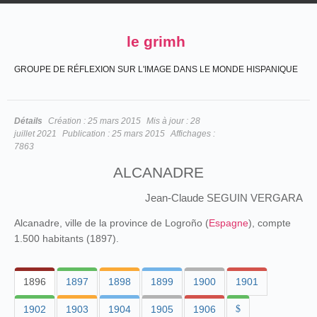
le grimh
GROUPE DE RÉFLEXION SUR L'IMAGE DANS LE MONDE HISPANIQUE
Détails
Création :
25 mars 2015
Mis à jour :
28
juillet 2021
Publication :
25 mars 2015
Affichages :
7863
ALCANADRE
Jean-Claude SEGUIN VERGARA
Alcanadre, ville de la province de Logroño (
Espagne
), compte
1.500 habitants (1897).
1896
1897
1898
1899
1900
1901
1902
1903
1904
1905
1906
$