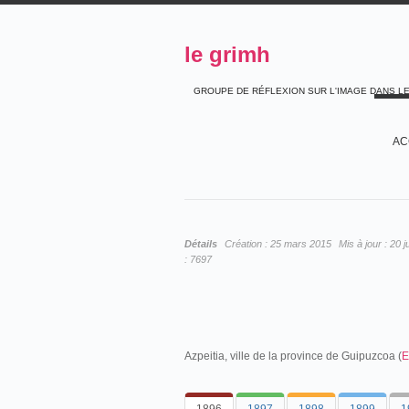
le grimh
GROUPE DE RÉFLEXION SUR L'IMAGE DANS L
AC
Détails
Création :
25 mars 2015
Mis à jour :
20 j
:
7697
Azpeitia, ville de la province de Guipuzcoa (
E