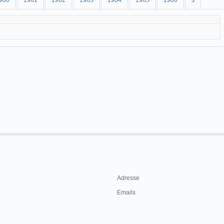
900
1901
1902
1903
1904
1905
1906
$
Contacts
Adresse
Emails