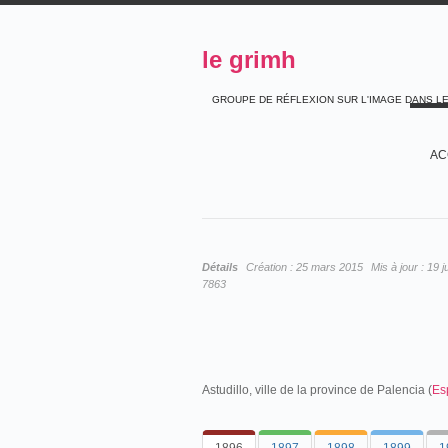
le grimh
GROUPE DE RÉFLEXION SUR L'IMAGE DANS L
AC
Détails
Création :
25 mars 2015
Mis à jour :
19 j
7863
Astudillo, ville de la province de Palencia (
Es