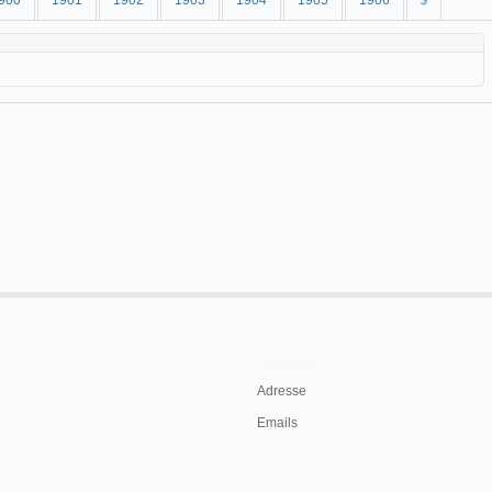
900
1901
1902
1903
1904
1905
1906
$
Contacts
Adresse
Emails