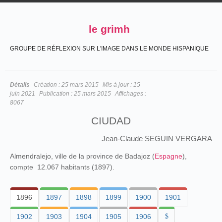
le grimh
GROUPE DE RÉFLEXION SUR L'IMAGE DANS LE MONDE HISPANIQUE
Détails
Création :
25 mars 2015
Mis à jour :
15
juin 2021
Publication :
25 mars 2015
Affichages :
8067
CIUDAD
Jean-Claude SEGUIN VERGARA
Almendralejo, ville de la province de Badajoz (
Espagne
),
compte 12.067 habitants (1897).
1896
1897
1898
1899
1900
1901
1902
1903
1904
1905
1906
$