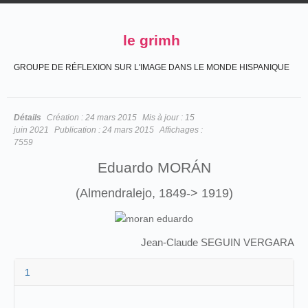
le grimh
GROUPE DE RÉFLEXION SUR L'IMAGE DANS LE MONDE HISPANIQUE
Détails
Création :
24 mars 2015
Mis à jour :
15
juin 2021
Publication :
24 mars 2015
Affichages :
7559
Eduardo MORÁN
(Almendralejo, 1849-> 1919)
Jean-Claude SEGUIN VERGARA
1