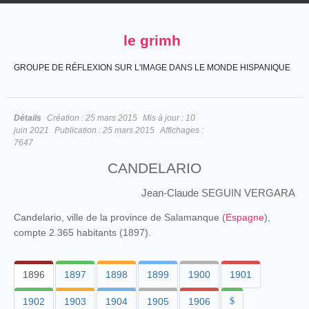
le grimh
GROUPE DE RÉFLEXION SUR L'IMAGE DANS LE MONDE HISPANIQUE
Détails
Création :
25 mars 2015
Mis à jour :
10
juin 2021
Publication :
25 mars 2015
Affichages :
7647
CANDELARIO
Jean-Claude SEGUIN VERGARA
Candelario, ville de la province de Salamanque (
Espagne
),
compte 2.365 habitants (1897).
1896
1897
1898
1899
1900
1901
1902
1903
1904
1905
1906
$