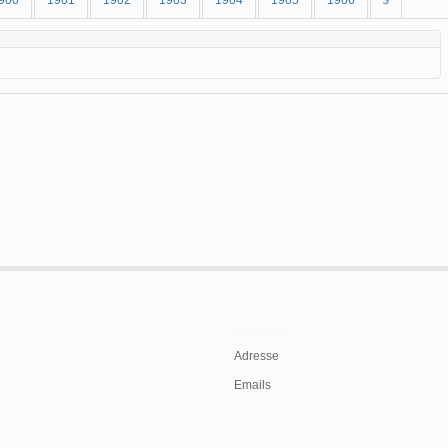
900
1901
1902
1903
1904
1905
1906
$
Contacts
Adresse
Emails