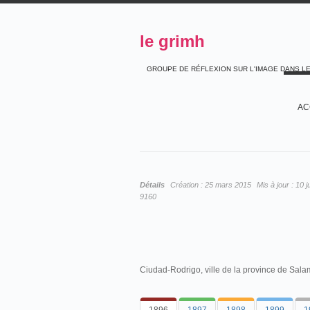
le grimh
GROUPE DE RÉFLEXION SUR L'IMAGE DANS L
AC
Détails
Création :
25 mars 2015
Mis à jour :
10 j
9160
Ciudad-Rodrigo, ville de la province de Sal