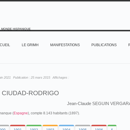
E MONDE HISPANIQUE
CUEIL
LE GRIMH
MANIFESTATIONS
PUBLICATIONS
uin 2021
Publication :
25 mars 2015
Affichages :
CIUDAD-RODRIGO
Jean-Claude SEGUIN VERGAR
amanque (
Espagne
), compte 8.143 habitants (1897).