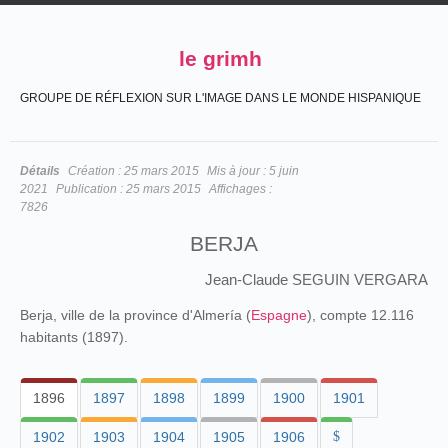
le grimh
GROUPE DE RÉFLEXION SUR L'IMAGE DANS LE MONDE HISPANIQUE
Détails
Création :
25 mars 2015
Mis à jour :
5 juin
2021
Publication :
25 mars 2015
Affichages :
7826
BERJA
Jean-Claude SEGUIN VERGARA
Berja, ville de la province d'Almería (
Espagne
), compte 12.116
habitants (1897).
1896
1897
1898
1899
1900
1901
1902
1903
1904
1905
1906
$