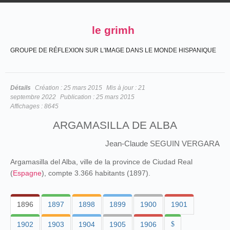
le grimh
GROUPE DE RÉFLEXION SUR L'IMAGE DANS LE MONDE HISPANIQUE
Détails
Création :
25 mars 2015
Mis à jour :
21
septembre 2022
Publication :
25 mars 2015
Affichages :
8645
ARGAMASILLA DE ALBA
Jean-Claude SEGUIN VERGARA
Argamasilla del Alba, ville de la province de Ciudad Real
(
Espagne
), compte 3.366 habitants (1897).
1896
1897
1898
1899
1900
1901
1902
1903
1904
1905
1906
$