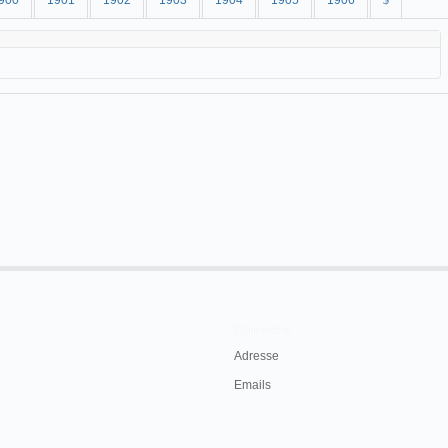
900
1901
1902
1903
1904
1905
1906
$
Contacts
Adresse
Emails