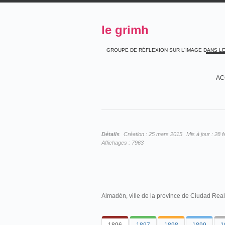
le grimh
GROUPE DE RÉFLEXION SUR L'IMAGE DANS L
AC
Détails
Création :
25 mars 2015
Mis à jour :
28 f
Affichages :
7963
Almadén, ville de la province de Ciudad Real