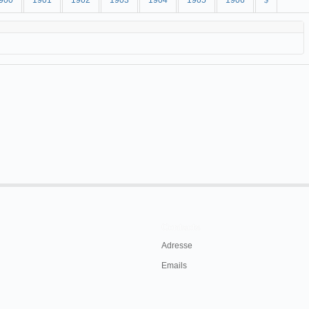
900
1901
1902
1903
1904
1905
1906
$
Contacts
Adresse
Emails