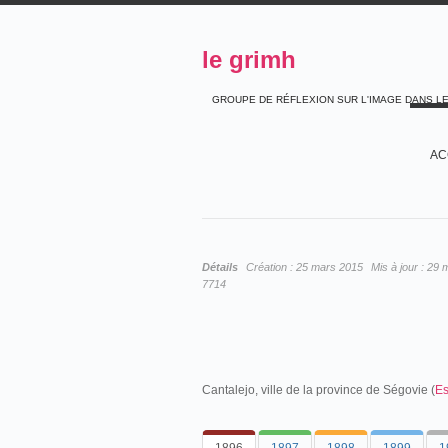
le grimh
GROUPE DE RÉFLEXION SUR L'IMAGE DANS L
AC
Détails
Création :
25 mars 2015
Mis à jour :
29 
7714
Cantalejo, ville de la province de Ségovie (
E