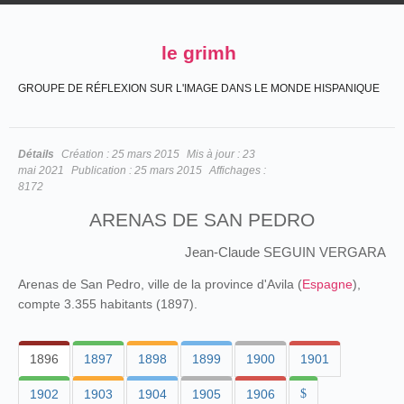
le grimh
GROUPE DE RÉFLEXION SUR L'IMAGE DANS LE MONDE HISPANIQUE
Détails
Création :
25 mars 2015
Mis à jour :
23
mai 2021
Publication :
25 mars 2015
Affichages :
8172
ARENAS DE SAN PEDRO
Jean-Claude SEGUIN VERGARA
Arenas de San Pedro, ville de la province d'Avila (
Espagne
),
compte 3.355 habitants (1897).
1896
1897
1898
1899
1900
1901
1902
1903
1904
1905
1906
$