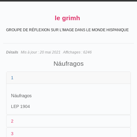
le grimh
GROUPE DE RÉFLEXION SUR L'IMAGE DANS LE MONDE HISPANIQUE
Détails
Mis à jour :
20 mai 2021
Affichages :
6246
Náufragos
1
Náufragos
LEP 1904
2
3
1
Lepage
2297