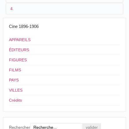
4
2
Eugène Py
,
Enrique Casellas
3
05/1902
20 m
Cine 1896-1906
4
Chili
APPAREILS
ÉDITEURS
FIGURES
FILMS
PAYS
VILLES
Crédits
Rechercher