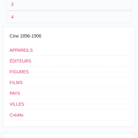
3
1
Lepage
2290
4
2
Eugène Py
,
Enrique Casellas
3
05/1902
20 m
Cine 1896-1906
4
Chili
APPAREILS
ÉDITEURS
FIGURES
FILMS
PAYS
VILLES
Crédits