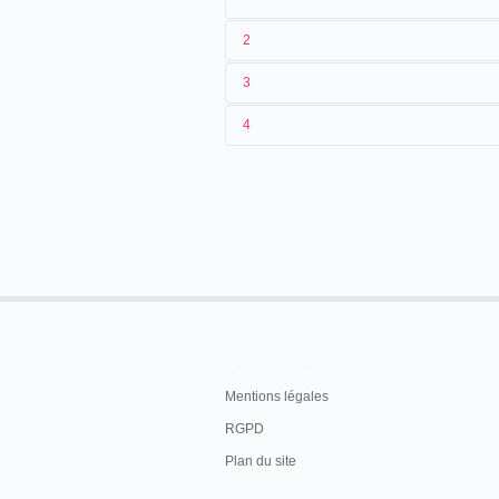
2
3
1
Lepage
2302
4
2
Eugène Py
,
Enrique Casellas
3
05/1902
4
Chili
En savoir plus
Mentions légales
RGPD
Plan du site