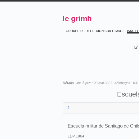
le grimh
GROUPE DE RÉFLEXION SUR L'IMAGE DANS L
AC
Détails
Mis à jour :
20 mai 2021
Affichages :
631
Escuela
1
Escuela militar de Santiago de Chil
LEP 1904