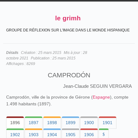
le grimh
GROUPE DE RÉFLEXION SUR L'IMAGE DANS LE MONDE HISPANIQUE
Détails
Création :
25 mars 2015
Mis à jour :
28
octobre 2021
Publication :
25 mars 2015
Affichages :
8269
CAMPRODÓN
Jean-Claude SEGUIN VERGARA
Camprodón, ville de la province de Gérone (
Espagne
), compte
1.498 habitants (1897).
1896
1897
1898
1899
1900
1901
1902
1903
1904
1905
1906
$