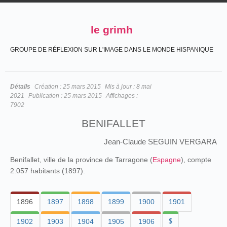
le grimh
GROUPE DE RÉFLEXION SUR L'IMAGE DANS LE MONDE HISPANIQUE
Détails
Création :
25 mars 2015
Mis à jour :
8 mai
2021
Publication :
25 mars 2015
Affichages :
7902
BENIFALLET
Jean-Claude SEGUIN VERGARA
Benifallet, ville de la province de Tarragone (
Espagne
), compte
2.057 habitants (1897).
1896
1897
1898
1899
1900
1901
1902
1903
1904
1905
1906
$